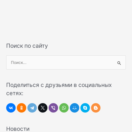
Поиск по сайту
П
о
и
Поделиться с друзьями в социальных
с
сетях:
к
:
Новости